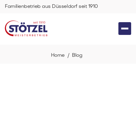
Familienbetrieb aus Düsseldorf seit 1910
Home /
Blog
Warum Rollläden vor Einbruch
schützen: Sicherheit für Ihr
Zuhause in Düsseldorf
Einbrecher suchen den Weg des geringsten
Widerstands. Erfahren Sie, warum moderne
Rollladensysteme und smarte Automatisierung den