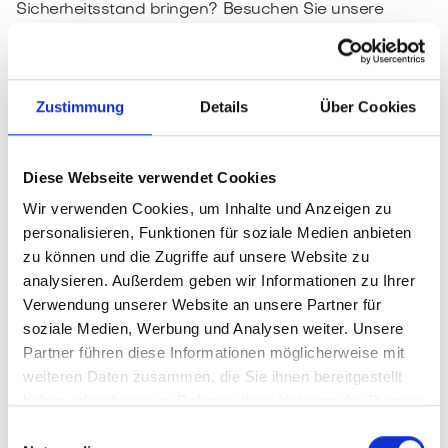
Sicherheitsstand bringen? Besuchen Sie unsere
Ausstellung im
FortunaPark Düsseldorf
oder
vereinba
ren Sie direkt einen Beratungstermin
bei Ihnen vor Ort.
Wir prüfen Ihre Fenster und Türen auf Schwachstellen
Zustimmung
Details
Über Cookies
und finden die passende Sicherheitslösung.
Diese Webseite verwendet Cookies
Wir verwenden Cookies, um Inhalte und Anzeigen zu
personalisieren, Funktionen für soziale Medien anbieten
Marco Affa
zu können und die Zugriffe auf unsere Website zu
Inhaber
analysieren. Außerdem geben wir Informationen zu Ihrer
Vom Gesellen zum Meister und Inhaber: Marco Affa
Verwendung unserer Website an unsere Partner für
vereint fundierte Praxis mit modernem
soziale Medien, Werbung und Analysen weiter. Unsere
Management für Ihr Zuhause.
Partner führen diese Informationen möglicherweise mit
weiteren Daten zusammen, die Sie ihnen bereitgestellt
haben oder die sie im Rahmen Ihrer Nutzung der Dienste
gesammelt haben.
Einwilligungsauswahl