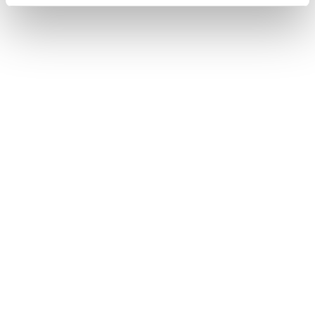
Alle Beiträge
Pool, Garten und Terrassendach: So entste
ht Ihre Oase in der richtigen Reihenfolge
Beitrag
Jul 15, 2026