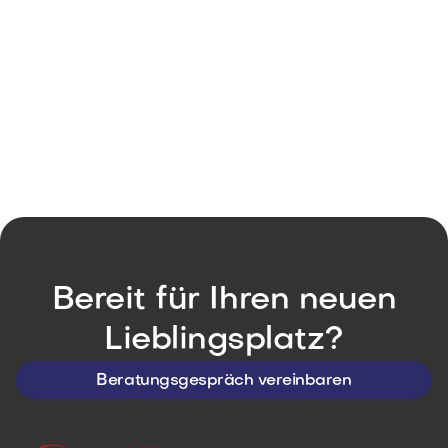
Markise selber montieren oder Fachbetrie
b beauftragen? Der ehrliche 3-Wege-Vergl
eich
Beitrag
Jun 30, 2026
Bereit für Ihren neuen
Lieblingsplatz?
Beratungsgespräch vereinbaren