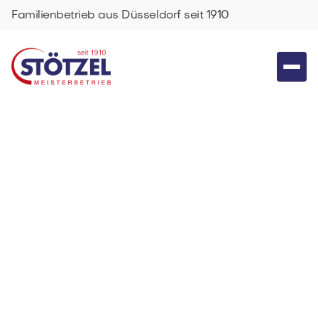
Familienbetrieb aus Düsseldorf seit 1910
Ratgeber &
Inspiration rund
ums Zuhause
Entdecken Sie hilfreiche Tipps, aktuelle Trends und
praktische Lösungen zu Sonnenschutz, Sicherheit und
moderner Ausstattung für Ihr Zuhause.