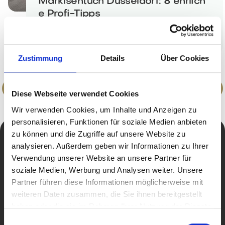
Markisentuch Düsseldorf: 8 ehrlich
e Profi-Tipps
Beitrag
Apr 14, 2026
Zustimmung
Details
Über Cookies


Diese Webseite verwendet Cookies
Wir verwenden Cookies, um Inhalte und Anzeigen zu
personalisieren, Funktionen für soziale Medien anbieten
zu können und die Zugriffe auf unsere Website zu
analysieren. Außerdem geben wir Informationen zu Ihrer
Bereit für Ihren neuen
Verwendung unserer Website an unsere Partner für
soziale Medien, Werbung und Analysen weiter. Unsere
Lieblingsplatz?
Partner führen diese Informationen möglicherweise mit
weiteren Daten zusammen, die Sie ihnen bereitgestellt
Beratungsgespräch vereinbaren
haben oder die sie im Rahmen Ihrer Nutzung der Dienste
gesammelt haben.
Einwilligungsauswahl