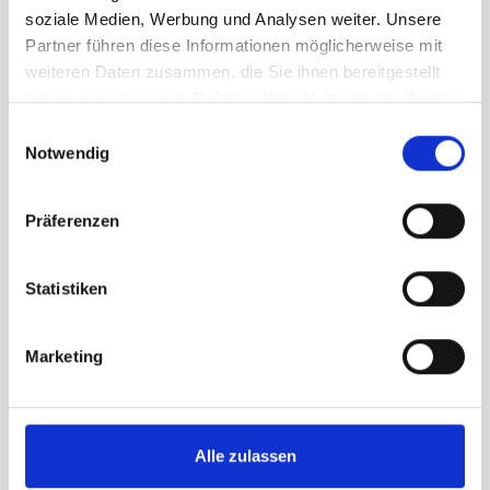
soziale Medien, Werbung und Analysen weiter. Unsere
Partner führen diese Informationen möglicherweise mit
weiteren Daten zusammen, die Sie ihnen bereitgestellt
haben oder die sie im Rahmen Ihrer Nutzung der Dienste
gesammelt haben.
Einwilligungsauswahl
Notwendig
Präferenzen
Statistiken
171 Dessins: Ihr Stil,
Marketing
perfekt maßgefertigt.
Ob klassisch dezent oder als farbiger Akzent in der
Alle zulassen
Stadt – wählen Sie aus unserer riesigen Tuch-