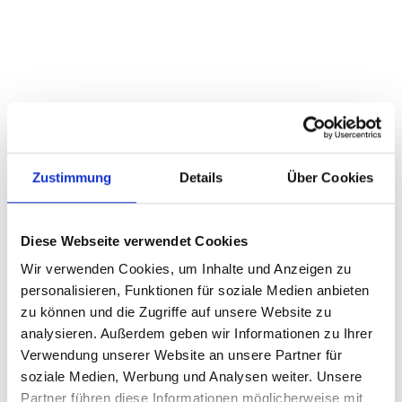
bequem per Funk gesteuert werden kann. Ein
integrierter Windwächter sorgt für automatische
Einfahrung bei starkem Wind – entscheidend in
dieser Höhe.
Zustimmung
Details
Über Cookies
Diese Webseite verwendet Cookies
Wir verwenden Cookies, um Inhalte und Anzeigen zu
Gemeinsam finden wir die
personalisieren, Funktionen für soziale Medien anbieten
perfekte Lösung für Sie!
zu können und die Zugriffe auf unsere Website zu
analysieren. Außerdem geben wir Informationen zu Ihrer
Nutzen Sie unser praktisches
Verwendung unserer Website an unsere Partner für
Kontaktformular, um einen Sicherheits-
soziale Medien, Werbung und Analysen weiter. Unsere
Check, eine Wartung oder ein individuelles
Partner führen diese Informationen möglicherweise mit
Angebot für Ihr Zuhause in Düsseldorf